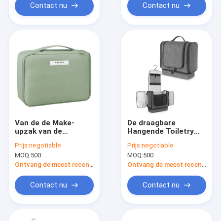
Contact nu
Contact nu
Van de de Make-
De draagbare
upzak van de
Hangende Toiletry
vrouwenpu
Make-upzak voor
Prijs:
negotiable
Prijs:
negotiable
Kosmetische Reis de
Mannen en de
MOQ:
500
MOQ:
500
Reistoiletry Grote
Vrouwen maken
Zak voor Meisje
Douchezak
Ontvang de meest recente Prijs
Ontvang de meest recente Prijs
waterdicht
Contact nu
Contact nu