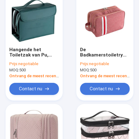
Hangende het
De
Toiletzak van Pu,
Badkamerstoiletry
Draagbare
van de Mensen van
Prijs:
negotiable
Prijs:
negotiable
Waterdichte de
de wasreis Grote Zak
MOQ:
500
MOQ:
500
Ritssluitingsorganisator
met Handvat
van de Reis
Draagbaar Oxford
Ontvang de meest recente Prijs
Ontvang de meest recente Prijs
Kosmetische Zak
Contact nu
Contact nu
Thuis
Producten
Over ons