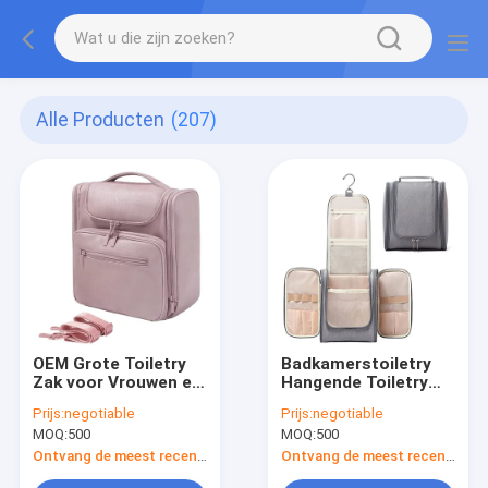
Alle Producten
(207)
OEM Grote Toiletry
Badkamerstoiletry
Zak voor Vrouwen en
Hangende Toiletry
Mannen die de Make-
van de Vrouwen van
Prijs:
negotiable
Prijs:
negotiable
upzak hangen van de
de Make-upzak Zak
MOQ:
500
MOQ:
500
Leerreis
met de Haak van de
Metaalwartel
Ontvang de meest recente Prijs
Ontvang de meest recente Prijs