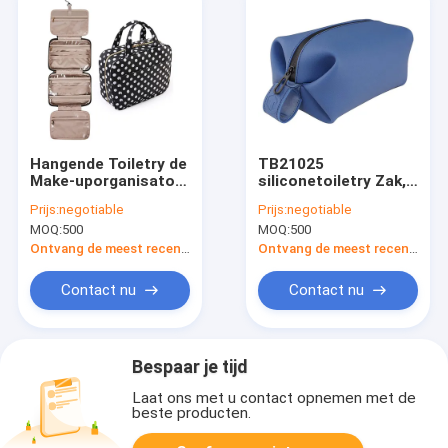
Hangende Toiletry de
TB21025
Make-uporganisator
siliconetoiletry Zak,
van Dot Water
Pitreis die Kit Bag
Prijs:
negotiable
Prijs:
negotiable
Resistant Fabric
scheren
MOQ:
500
MOQ:
500
Travel van de Make-
upzak
Ontvang de meest recente Prijs
Ontvang de meest recente Prijs
Contact nu
Contact nu
Bespaar je tijd
Laat ons met u contact opnemen met de
beste producten.