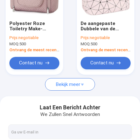
Fabrieksreis
Kwaliteitscontrole
Polyester Roze
De aangepaste
Toiletry Make-
Dubbele van de
Contacteer ons
upzak/Reistoiletry
Zakpvc van de
Prijs:
negotiable
Prijs:
negotiable
Bestand het Water
Laagmake-up van de
MOQ:
500
MOQ:
500
van Organisatorwith
Reis Kosmetische
Vraag een offerte aan
hanging hook
Gevallen Organisator
Ontvang de meest recente Prijs
Ontvang de meest recente Prijs
Toiletry Bags
Contact nu
Contact nu
Kosmetische Make-upzakken
Bekijk meer
Toiletry Make-upzak
Opnieuw te gebruiken Lunchzakken
Laat Een Bericht Achter
We Zullen Snel Antwoorden
In te ademen Hoofdomslagen
De Gevallen van het ritssluitingspotlood