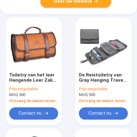
Geef uw vereiste
Toiletry van het leer
De Reistoiletry van
Hangende Leer Zak
Gray Hanging Travel
voor Bruine
Toiletry Bag
Prijs:
negotiable
Prijs:
negotiable
Sinaasappel van de
Kosmetische
MOQ:
500
MOQ:
500
Mensen de
Organisator
Fantastische Gift
Ontvang de meest recente Prijs
Ontvang de meest recente Prijs
Contact nu
Contact nu