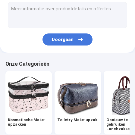
De Dekking van het satijnoog
Antibacterieel Gezichtsmasker
Waterdichte Douchekappen
Doorgaan
Tarpaulin Tote Bag
Anti-diefstal Rugzakken
Onze Categorieën
Gevoelde Laptop Kokers
Hangende Verpakkingsorganisator
Het satijn werpt Hoofdkussens
Polyester Gevulde Dieren
Kosmetische Make-
Toiletry Make-upzak
Opnieuw te
De Rugzakken van de huisdierendrager
upzakken
gebruiken
Lunchzakken