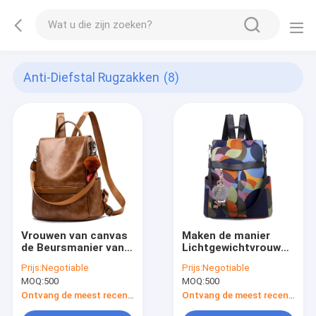
Anti-Diefstal Rugzakken
(8)
Vrouwen van canvas
Maken de manier
de Beursmanier van
Lichtgewichtvrouwen
de Anti-diefstal
Zak van de Rugzak de
Prijs:
Negotiable
Prijs:
Negotiable
Rugzakken 30
Anti-diefstal
MOQ:
500
MOQ:
500
Literlaptop Rugzak
Schouder waterdicht
Ontvang de meest recente Prijs
Ontvang de meest recente Prijs