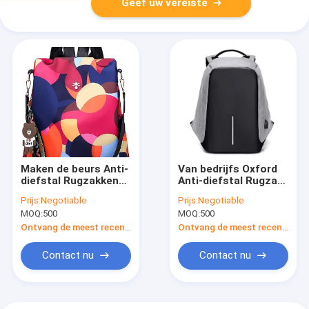
Geef uw vereiste
Maken de beurs Anti-
Van bedrijfs Oxford
diefstal Rugzakken
Anti-diefstal Rugzak
Multifunctionele
met USB die Haven
Prijs:
Negotiable
Prijs:
Negotiable
Lichtgewicht 40
Lichtgewichtlaptop
MOQ:
500
MOQ:
500
Literlaptop Rugzak
Rugzak laden
waterdicht
Ontvang de meest recente Prijs
Ontvang de meest recente Prijs
Contact nu
Contact nu