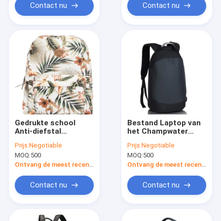
Contact nu
Contact nu
Gedrukte school
Bestand Laptop van
Anti-diefstal
het Champwater
Rugzakken/de
Rugzak met USB die
Prijs:
Negotiable
Prijs:
Negotiable
Toevallige Polyester
Haven Verborgen
MOQ:
500
MOQ:
500
van Water Bestand
Ritssluiting 40 Liter
Daypack
laden
Ontvang de meest recente Prijs
Ontvang de meest recente Prijs
Contact nu
Contact nu