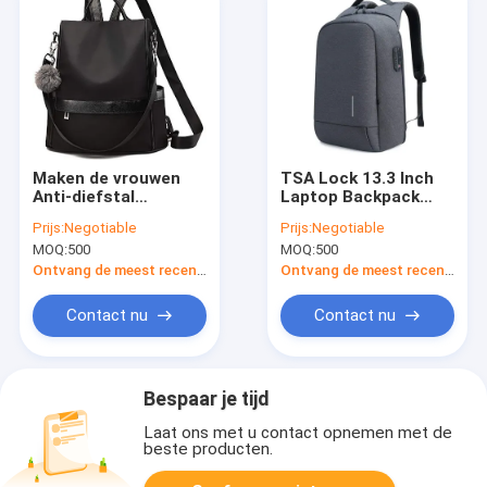
Maken de vrouwen
TSA Lock 13.3 Inch
Anti-diefstal
Laptop Backpack
Rugzakken Nylon de
Lightweight Traveling
Prijs:
Negotiable
Prijs:
Negotiable
Schouderzak
Bag With Anti Theft
MOQ:
500
MOQ:
500
waterdicht van de
Manier
Ontvang de meest recente Prijs
Ontvang de meest recente Prijs
Lichtgewichtreis
Contact nu
Contact nu
Bespaar je tijd
Laat ons met u contact opnemen met de
beste producten.