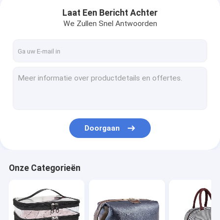
Laat Een Bericht Achter
We Zullen Snel Antwoorden
Doorgaan
Thuis
Onze Categorieën
Producten
Over ons